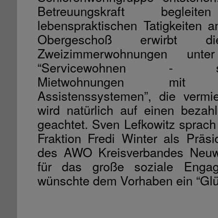
Betreuungskraft begl
lebenspraktischen Tatigkeiten a
Obergeschoß erwirb
Zweizimmerwohnungen unt
“Servicewohnen - senio
Mietwohnungen mit alt
Assistenssystemen”, die vermi
wird natürlich auf einen beza
geachtet. Sven Lefkowitz sprac
Fraktion Fredi Winter als Präsi
des AWO Kreisverbandes Neuw
für das große soziale Enga
wünschte dem Vorhaben ein “Glüc